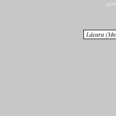
prim
Lácara (Mon