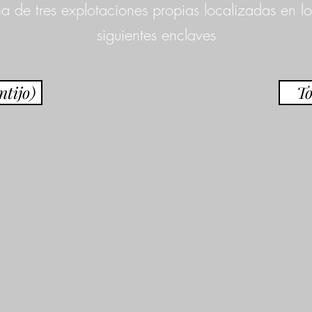
a de tres explotaciones propias localizadas en lo
siguientes enclaves
tijo)
T