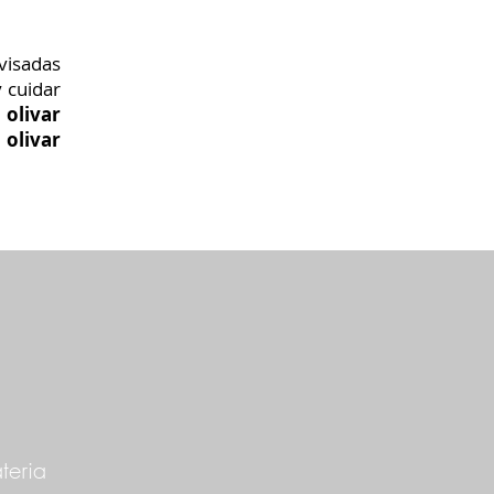
visadas
 cuidar
n
olivar
l
olivar
teria