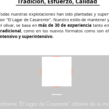
Tradición, Esfuerzo, Calidad
Todas nuestras explotaciones han sido plantadas y super
por "El Lagar de Casarente". Nuestro estilo de mantener y
el olivar, se basa en
más de 30 de experiencia
tanto e
tradicional
, como en los nuevos formatos como son e
intensivo y superintensivo
.
almente "El Lagar de Casarente" obtiene de su ma